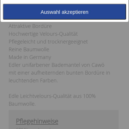
Auswahl akzeptieren
Attraktive Bordüre
Hochwertige Velours-Qualität
Pflegeleicht und trocknergeeignet
Reine Baumwolle
Made in Germany
Edler unifarbener Bademantel von Cawö
mit einer aufheiternden bunten Bordüre in
leuchtenden Farben.
Edle Leichtvelours-Qualität aus 100%
Baumwolle.
Pflegehinweise