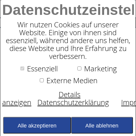
Datenschutzeinste
0
SUCHE
Wir nutzen Cookies auf unserer
Website. Einige von ihnen sind
essenziell, während andere uns helfen,
Cawö Bademantel 2359 -
diese Website und Ihre Erfahrung zu
verbessern.
Leichtvelours mit bunter
Essenziell
Marketing
Bordüre
Externe Medien
Details
anzeigen
Datenschutzerklärung
Imp
Alle akzeptieren
Alle ablehnen