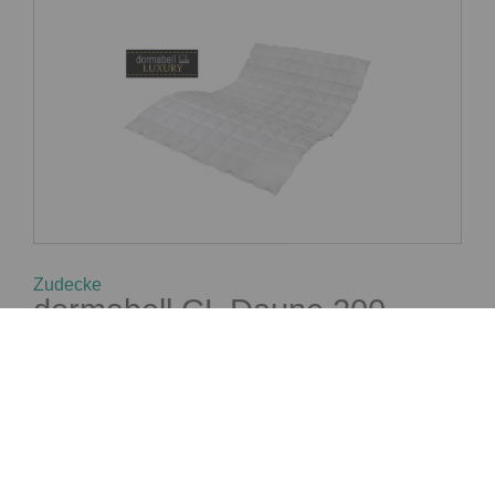
Zudecke
dormabell CL Daune 200
ab 379,95 €
UVP