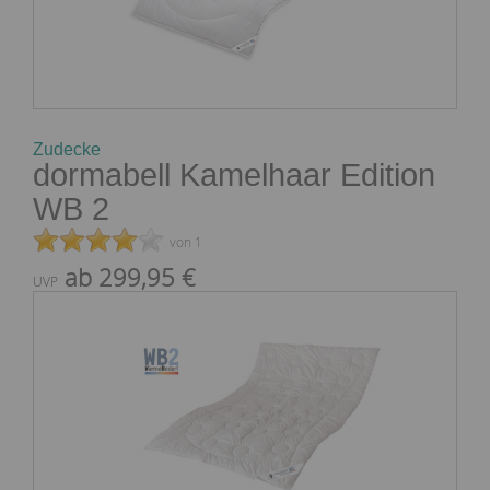
Zudecke
dormabell Kamelhaar Edition
WB 2
von 1
ab 299,95 €
UVP