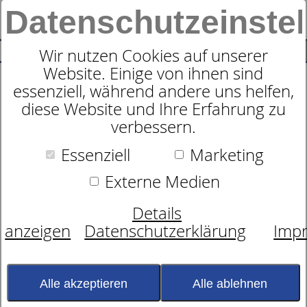
Datenschutzeinste
0
SUCHE
Wir nutzen Cookies auf unserer
Website. Einige von ihnen sind
Produkte
Zudecken
26
Produkte
essenziell, während andere uns helfen,
diese Website und Ihre Erfahrung zu
verbessern.
Die
WärmeBedarfsAnalyse
bezieht viele
Faktoren mit ein, um die passende
Essenziell
Marketing
dormabell Zudecke für Sie zu finden.
Um Ihnen eine möglichst individuelle
Externe Medien
Empfehlung zu geben, wird zunächst nach
dem biologischen Geschlecht gefragt. Dies
Details
hat einen rein wissenschaftlichen
Hintergrund: Geschlechtsspezifische
anzeigen
Datenschutzerklärung
Imp
Unterschiede in Hautdicke,
Unterhautfettgewebe und Muskelmasse
können den persönlichen Wärmebedarf
beeinflussen. Diese biologischen Merkmale
Alle akzeptieren
Alle ablehnen
und andere helfen dabei, die für Sie
passende Wärmeklasse zu ermitteln – damit