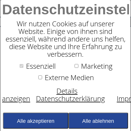
Datenschutzeinste
0
SUCHE
Wir nutzen Cookies auf unserer
Website. Einige von ihnen sind
essenziell, während andere uns helfen,
Nackenstützkissen
diese Website und Ihre Erfahrung zu
dormabell Cervical NB 4
verbessern.
Essenziell
Marketing
5,0 von 2
Kundenbewertungen
Externe Medien
Details
anzeigen
Datenschutzerklärung
Imp
Alle akzeptieren
Alle ablehnen