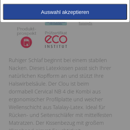
Auswahl akzeptieren
Ruhiger Schlaf beginnt bei einem stabilen
Nacken. Dieses Latexkissen passt sich Ihrer
natürlichen Kopfform an und stützt Ihre
Halswirbelsäule. Der Clou ist beim
dormabell Cervical NB 4 die Kombi aus
ergonomischer Profilplatte und weicher
Wellenschicht aus Talalay-Latex. Ideal für
Rücken- und Seitenschläfer mit mittelfesten
Matratzen. Der Kissenbezug mit großem