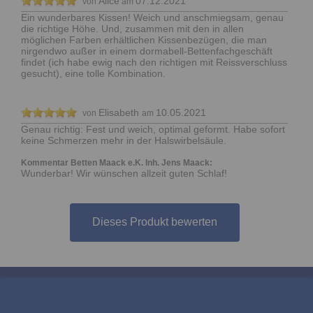
Alice
07.12.2021
von
am
Ein wunderbares Kissen! Weich und anschmiegsam, genau
die richtige Höhe. Und, zusammen mit den in allen
möglichen Farben erhältlichen Kissenbezügen, die man
nirgendwo außer in einem dormabell-Bettenfachgeschäft
findet (ich habe ewig nach den richtigen mit Reissverschluss
gesucht), eine tolle Kombination.
Elisabeth
10.05.2021
von
am
Genau richtig: Fest und weich, optimal geformt. Habe sofort
keine Schmerzen mehr in der Halswirbelsäule.
Kommentar Betten Maack e.K. Inh. Jens Maack
Wunderbar! Wir wünschen allzeit guten Schlaf!
Dieses Produkt bewerten