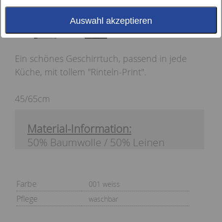
Auswahl akzeptieren
Ein schönes Geschirrtuch, passend in jede
Küche, mit tollem "Rinteln-Print".
45/65cm
Material-Information:
50% Baumwolle / 50% Leinen
Farbe
001 weiss
Pflege
waschbar