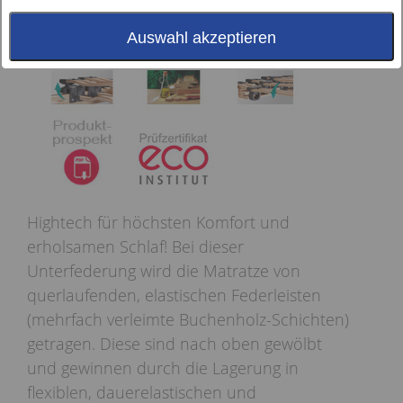
Auswahl akzeptieren
Hightech für höchsten Komfort und
erholsamen Schlaf! Bei dieser
Unterfederung wird die Matratze von
querlaufenden, elastischen Federleisten
(mehrfach verleimte Buchenholz-Schichten)
getragen. Diese sind nach oben gewölbt
und gewinnen durch die Lagerung in
flexiblen, dauerelastischen und