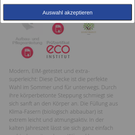
Auswahl akzeptieren
Modern, EIM-getestet und extra-
superleicht: Diese Decke ist die perfekte
Wahl im Sommer und für unterwegs. Durch
ihre körperbetonte Steppung schmiegt sie
sich sanft an den Körper an. Die Füllung aus
Klima-Fasern (biologisch abbaubar) ist
extrem leicht und atmungsaktiv. In der
kalten Jahreszeit lässt sie sich ganz einfach