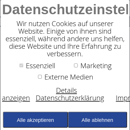
Datenschutzeinste
0
SUCHE
Wir nutzen Cookies auf unserer
Website. Einige von ihnen sind
essenziell, während andere uns helfen,
Zudecke
diese Website und Ihre Erfahrung zu
dormabell Klima Faser
verbessern.
Edition WB 1
Essenziell
Marketing
Externe Medien
Details
anzeigen
Datenschutzerklärung
Imp
Alle akzeptieren
Alle ablehnen